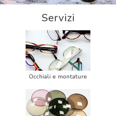
Servizi
Prodotti e servizi
Promozioni
Contatti
Occhiali e montature